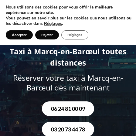
Nous utilisons des cookies pour vous offrir la meilleure
expérience sur notre site.
Vous pouvez en savoir plus sur les cookies que nous utilisons ou
les désactiver dans
Réglages
.
Taxi Marcq-en-Barœul
Accepter
Rejeter
Réglages
Taxi à Marcq-en-Barœul toutes
distances
Réserver votre taxi à Marcq-en-
Barœul dès maintenant
06 24 81 00 09
03 20 73 44 78